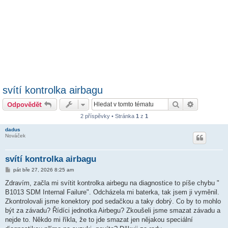
svítí kontrolka airbagu
Hledat
Pokročilé 
Odpovědět
2 příspěvky • Stránka
1
z
1
dadus
Nováček
svítí kontrolka airbagu
P
pát bře 27, 2026 8:25 am
ř
í
Zdravím, začla mi svítit kontrolka airbegu na diagnostice to píše chybu "
s
B1013 SDM Internal Failure". Odcházela mi baterka, tak jsem ji vyměnil.
p
ě
Zkontrolovali jsme konektory pod sedačkou a taky dobrý. Co by to mohlo
v
být za závadu? Řídíci jednotka Airbegu? Zkoušeli jsme smazat závadu a
e
k
nejde to. Někdo mi říkla, že to jde smazat jen nějakou speciální