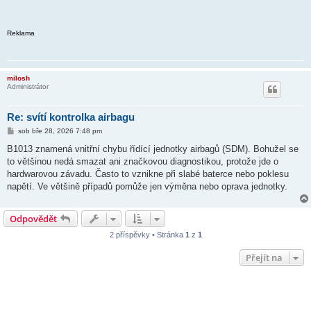
Reklama
milosh
Administrátor
Re: svítí kontrolka airbagu
P
sob bře 28, 2026 7:48 pm
ř
í
B1013 znamená vnitřní chybu řídící jednotky airbagů (SDM). Bohužel se
s
to většinou nedá smazat ani značkovou diagnostikou, protože jde o
p
ě
hardwarovou závadu. Často to vznikne při slabé baterce nebo poklesu
v
napětí. Ve většině případů pomůže jen výměna nebo oprava jednotky.
e
k
Odpovědět
2 příspěvky • Stránka
1
z
1
Přejít na