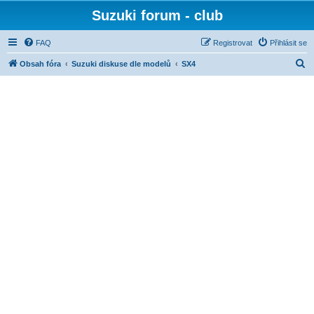
Suzuki forum - club
FAQ
Registrovat
Přihlásit se
H
Obsah fóra
Suzuki diskuse dle modelů
SX4
l
e
d
a
t