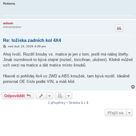
Reklama
milosh
Administrátor
Re: ložiska zadních kol 4X4
P
ned dub 19, 2026 4:09 pm
ř
í
Ahoj Ivoši. Rozdíl šrouby vs. matice je jen v tom, jestli má náboj štefty.
s
Jinak rozměrově to bývá stejné (rozteč, tisícihran, uložení). Klidně můžeš
p
ě
vzít verzi na matice a dát matice místo šroubů.
v
e
k
Hlavně si pohlídej 4x4 vs 2WD a ABS kroužek, tam bývá rozdíl. Ideálně
porovnat OE číslo podle VIN, a máš klid.
Odpovědět
2 příspěvky • Stránka
1
z
1
Přejít na