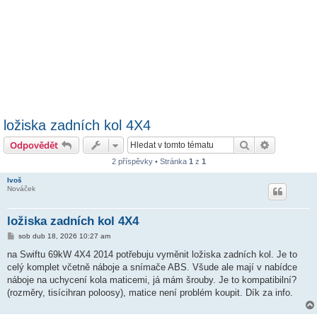
ložiska zadních kol 4X4
Hledat
Pokročilé 
Odpovědět
2 příspěvky • Stránka
1
z
1
Ivoš
Nováček
ložiska zadních kol 4X4
P
sob dub 18, 2026 10:27 am
ř
í
na Swiftu 69kW 4X4 2014 potřebuju vyměnit ložiska zadních kol. Je to
s
celý komplet včetně náboje a snímače ABS. Všude ale mají v nabídce
p
ě
náboje na uchycení kola maticemi, já mám šrouby. Je to kompatibilní?
v
(rozměry, tisícihran poloosy), matice není problém koupit. Dík za info.
e
k