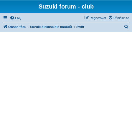
Suzuki forum - club
FAQ
Registrovat
Přihlásit se
H
Obsah fóra
Suzuki diskuse dle modelů
Swift
l
e
d
a
t