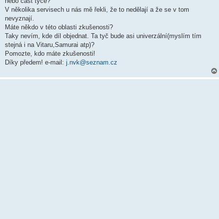
nebo část tyče?
V několika servisech u nás mě řekli, že to nedělají a že se v tom
nevyznají.
Máte někdo v této oblasti zkušenosti?
Taky nevím, kde díl objednat. Ta tyč bude asi univerzální(myslím tím
stejná i na Vitaru,Samurai atp)?
Pomozte, kdo máte zkušenosti!
Díky předem! e-mail:
j.nvk@seznam.cz