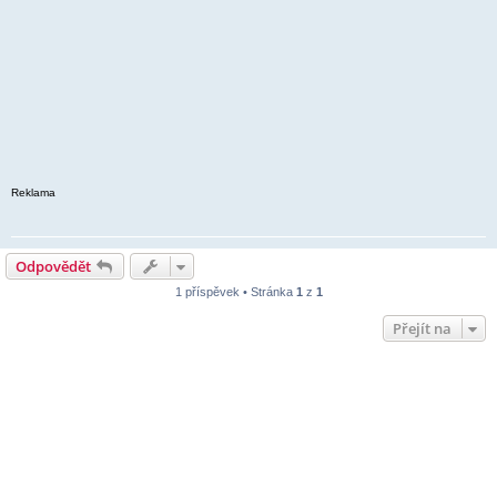
Reklama
Odpovědět
1 příspěvek • Stránka
1
z
1
Přejít na