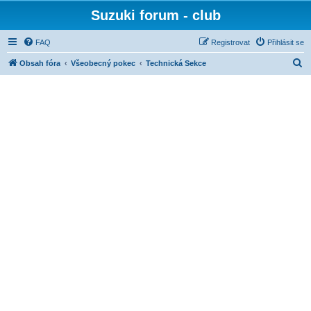
Suzuki forum - club
FAQ
Registrovat
Přihlásit se
H
Obsah fóra
Všeobecný pokec
Technická Sekce
l
e
d
a
t