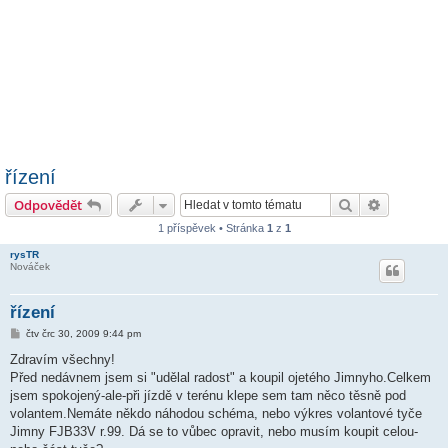
řízení
Hledat
Pokročilé 
Odpovědět
1 příspěvek • Stránka
1
z
1
rysTR
Nováček
řízení
P
čtv črc 30, 2009 9:44 pm
ř
í
Zdravím všechny!
s
Před nedávnem jsem si "udělal radost" a koupil ojetého Jimnyho.Celkem
p
ě
jsem spokojený-ale-při jízdě v terénu klepe sem tam něco těsně pod
v
volantem.Nemáte někdo náhodou schéma, nebo výkres volantové tyče
e
k
Jimny FJB33V r.99. Dá se to vůbec opravit, nebo musím koupit celou-