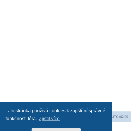
Tato stránka používá cookies k zajištění správné
Obsah fóra
Všechny časy jsou v
UTC+02:00
funkčnosti fóra.
Zjistit více
Založeno na
phpBB
® Forum Software © phpBB Limited