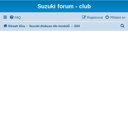
Suzuki forum - club
FAQ
Registrovat
Přihlásit se
H
Obsah fóra
Suzuki diskuse dle modelů
SX4
l
e
d
a
t