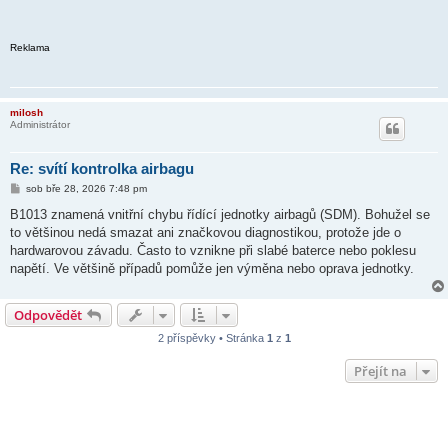
Reklama
milosh
Administrátor
Re: svítí kontrolka airbagu
P
sob bře 28, 2026 7:48 pm
ř
í
B1013 znamená vnitřní chybu řídící jednotky airbagů (SDM). Bohužel se
s
to většinou nedá smazat ani značkovou diagnostikou, protože jde o
p
ě
hardwarovou závadu. Často to vznikne při slabé baterce nebo poklesu
v
napětí. Ve většině případů pomůže jen výměna nebo oprava jednotky.
e
k
Odpovědět
2 příspěvky • Stránka
1
z
1
Přejít na