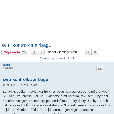
svítí kontrolka airbagu
Hledat
Pokročilé 
Odpovědět
2 příspěvky • Stránka
1
z
1
dadus
Nováček
svítí kontrolka airbagu
P
pát bře 27, 2026 8:25 am
ř
í
Zdravím, začla mi svítit kontrolka airbegu na diagnostice to píše chybu "
s
B1013 SDM Internal Failure". Odcházela mi baterka, tak jsem ji vyměnil.
p
ě
Zkontrolovali jsme konektory pod sedačkou a taky dobrý. Co by to mohlo
v
být za závadu? Řídíci jednotka Airbegu? Zkoušeli jsme smazat závadu a
e
k
nejde to. Někdo mi říkla, že to jde smazat jen nějakou speciální