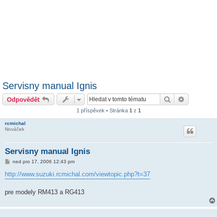
Servisny manual Ignis
Hledat
Pokročilé 
Odpovědět
1 příspěvek • Stránka
1
z
1
rcmichal
Nováček
Servisny manual Ignis
P
ned pro 17, 2006 12:43 pm
ř
í
http://www.suzuki.rcmichal.com/viewtopic.php?t=37
s
p
ě
pre modely RM413 a RG413
v
e
k