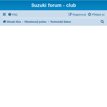
Suzuki forum - club
FAQ
Registrovat
Přihlásit se
H
Obsah fóra
Všeobecný pokec
Technická Sekce
l
e
d
a
t