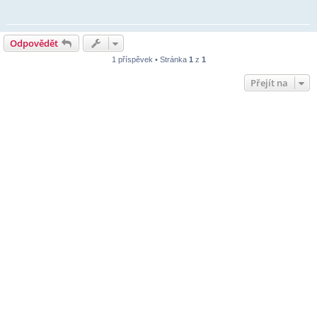
Odpovědět
1 příspěvek • Stránka
1
z
1
Přejít na