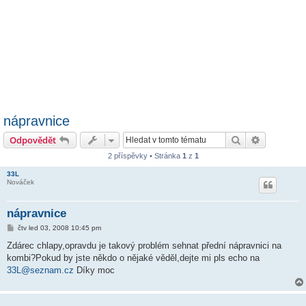
nápravnice
Hledat
Pokročilé 
Odpovědět
2 příspěvky • Stránka
1
z
1
33L
Nováček
nápravnice
P
čtv led 03, 2008 10:45 pm
ř
í
Zdárec chlapy,opravdu je takový problém sehnat přední nápravnici na
s
kombi?Pokud by jste někdo o nějaké věděl,dejte mi pls echo na
p
ě
33L@seznam.cz
Díky moc
v
e
k