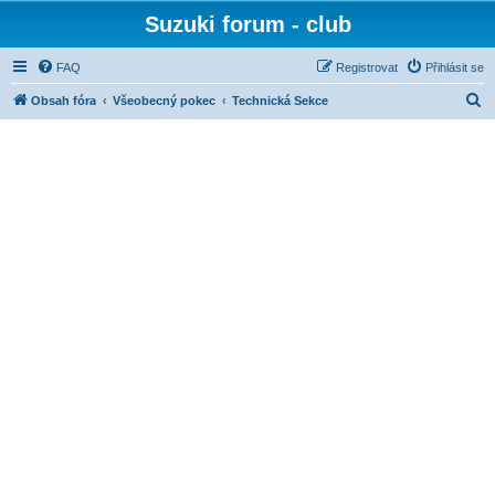
Suzuki forum - club
FAQ
Registrovat
Přihlásit se
H
Obsah fóra
Všeobecný pokec
Technická Sekce
l
e
d
a
t