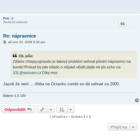
Petr :-)
Zkušený diskutér
Re: nápravnice
P
stř úno 20, 2008 9:35 pm
ř
í
s
33L píše:
p
ě
Zdárec chlapy,opravdu je takový problém sehnat přední nápravnici na
v
kombi?Pokud by jste někdo o nějaké věděl,dejte mi pls echo na
e
k
33L@seznam.cz
Díky moc
Jasně že není.....třeba na Octavku combi se dá sehnat za 2000.
Baleno 1,6 16V
Odpovědět
2 příspěvky • Stránka
1
z
1
Přejít na